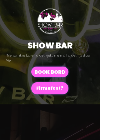
SHOW BAR
"Me kan ikke bare ha det kjekt, me må ha det litt show
og."
BOOK BORD
Firmafest?